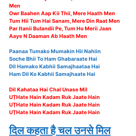
Men
Owr Baahen Aap Kii Thii, Mere Haath Men
Tum Hii Tum Hai Sanam, Mere Din Raat Men
Par Itanii Bulandii Pe, Tum Ho Merii Jaan
Aaye N Daaman Ab Haath Men
Paanaa Tumako Mumakin Hii Nahiin
Soche Bhii To Ham Ghabaraate Hai
Dil Hamako Kabhii Samajhaataa Hai
Ham Dil Ko Kabhii Samajhaate Hai
Dil Kahataa Hai Chal Unase Mil
UṬHate Hain Kadam Ruk Jaate Hain
UṬHate Hain Kadam Ruk Jaate Hain
UṬHate Hain Kadam Ruk Jaate Hain
दिल कहता है चल उनसे मिल