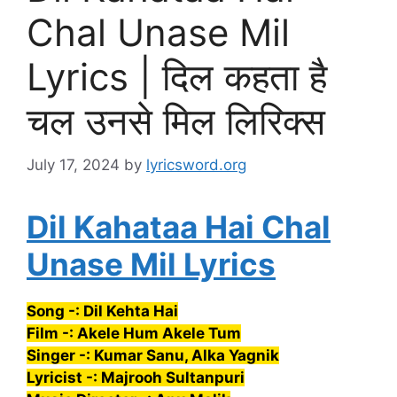
Chal Unase Mil
Lyrics | दिल कहता है
चल उनसे मिल लिरिक्स
July 17, 2024
by
lyricsword.org
Dil Kahataa Hai Chal
Unase Mil Lyrics
Song -: Dil Kehta Hai
Film -: Akele Hum Akele Tum
Singer -: Kumar Sanu, Alka Yagnik
Lyricist -: Majrooh Sultanpuri