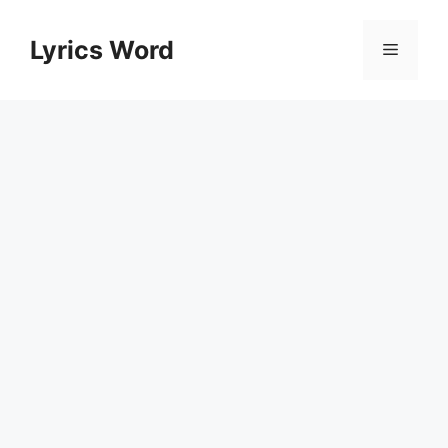
Skip
to
Lyrics Word
Menu
content