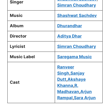
Singer
Simran Choudhary
Music
Shashwat Sachdev
Album
Dhurandhar
Director
Aditya Dhar
Lyricist
Simran Choudhary
Music Label
Saregama Music
Ranveer
Singh
,
Sanjay
Dutt
,
Akshaye
Cast
Khanna
,
R.
Madhavan
,
Arjun
Rampal
,
Sara Arjun