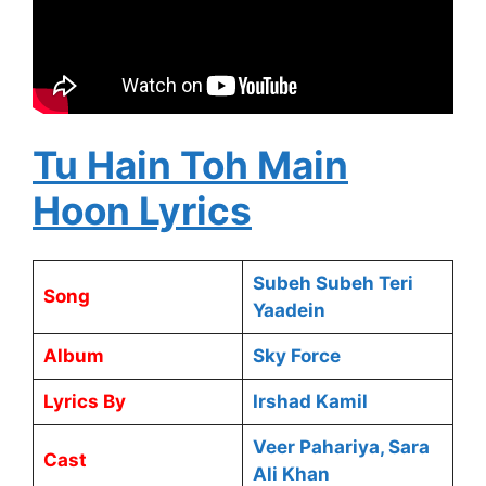
Tu Hain Toh Main
Hoon Lyrics
Subeh Subeh Teri
Song
Yaadein
Album
Sky Force
Lyrics By
Irshad Kamil
Veer Pahariya, Sara
Cast
Ali Khan