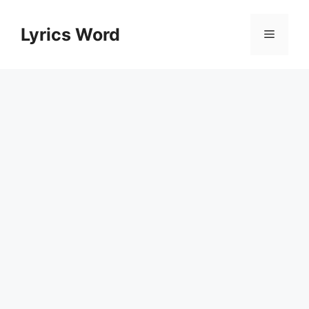
Skip
to
Lyrics Word
Menu
content