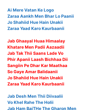
Ai Mere Vatan Ke Logo
Zaraa Aankh Men Bhar Lo Paanii
Jo Shahiid Hue Hain Unakii
Zaraa Yaad Karo Kaurbaanii
Jab Ghaayal Huaa Himaalay
Khatare Men Padii Aazaadii
Jab Tak Thii Saans Lade Vo
Phir Apanii Laash Bichhaa Dii
Sangiin Pe Dhar Kar Maathaa
So Gaye Amar Balidaanii
Jo Shahiid Hue Hain Unakii
Zaraa Yaad Karo Kaurbaanii
Jab Desh Men Thii Diivaalii
Vo Khel Rahe The Holii
Jab Ham BaiṬHe The Gharon Men