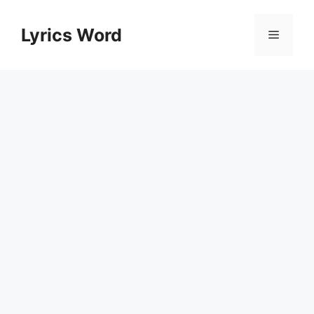
Skip
to
Lyrics Word
Menu
content