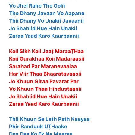
Vo Jhel Rahe The Golii
The Dhany Javaan Vo Aapane
Thii Dhany Vo Unakii Javaanii
Jo Shahiid Hue Hain Unakii
Zaraa Yaad Karo Kaurbaanii
Koii Sikh Koii Jaaṭ MaraaṬHaa
Koii Gurakhaa Koii Madaraasii
Sarahad Par Maranevaalaa
Har Viir Thaa Bhaaratavaasii
Jo Khuun Giraa Pavarat Par
Vo Khuun Thaa Hindustaanii
Jo Shahiid Hue Hain Unakii
Zaraa Yaad Karo Kaurbaanii
Thii Khuun Se Lath Path Kaayaa
Phir Banduuk UṬHaake
Das Das Ko Ek Ne Maaraa