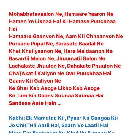
Mohabbatavaalon Ne, Hamaare Yaaron Ne
Hamen Ye Likhaa Hai Ki Hamase Puuchhaa
Hai
Hamaare Gaanvon Ne, Aam Kii Chhaanvon Ne
Puraane Piipal Ne, Barasate Baadal Ne
Khet Khaliyaanon Ne, Hare Maidaanon Ne
Basantii Melon Ne, Jhuumatii Belon Ne
Lachakate Jhuulon Ne, Dahakate Phuulon Ne
ChaṬAkatii Kaliyon Ne Owr Puuchhaa Hai
Gaanv Kii Galiyon Ne
Ke Ghar Kab Aaoge Likho Kab Aaoge
Ke Tum Bin Gaanv Suunaa Suunaa Hai
Sandese Aate Hain …
Kabhii Ek Mamataa Kii, Pyaar Kii Gangaa Kii
Jo ChiṭṬHii Aatii Hai, Saath Vo Laatii Hai
Mere Din Bachapan Ke, Khel Vo Aangan Ke