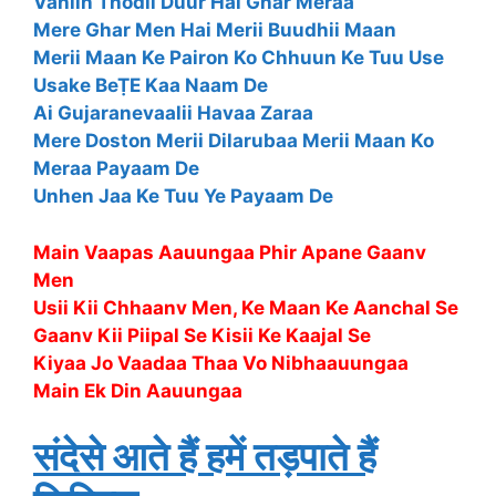
Vahiin Thodii Duur Hai Ghar Meraa
Mere Ghar Men Hai Merii Buudhii Maan
Merii Maan Ke Pairon Ko Chhuun Ke Tuu Use
Usake BeṬE Kaa Naam De
Ai Gujaranevaalii Havaa Zaraa
Mere Doston Merii Dilarubaa Merii Maan Ko
Meraa Payaam De
Unhen Jaa Ke Tuu Ye Payaam De
Main Vaapas Aauungaa Phir Apane Gaanv
Men
Usii Kii Chhaanv Men, Ke Maan Ke Aanchal Se
Gaanv Kii Piipal Se Kisii Ke Kaajal Se
Kiyaa Jo Vaadaa Thaa Vo Nibhaauungaa
Main Ek Din Aauungaa
संदेसे आते हैं हमें तड़पाते हैं