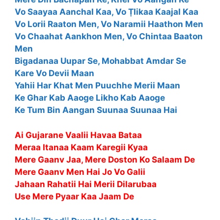
Vo Saayaa Aanchal Kaa, Vo ṬIikaa Kaajal Kaa
Vo Lorii Raaton Men, Vo Naramii Haathon Men
Vo Chaahat Aankhon Men, Vo Chintaa Baaton
Men
Bigadanaa Uupar Se, Mohabbat Amdar Se
Kare Vo Devii Maan
Yahii Har Khat Men Puuchhe Merii Maan
Ke Ghar Kab Aaoge Likho Kab Aaoge
Ke Tum Bin Aangan Suunaa Suunaa Hai
Ai Gujarane Vaalii Havaa Bataa
Meraa Itanaa Kaam Karegii Kyaa
Mere Gaanv Jaa, Mere Doston Ko Salaam De
Mere Gaanv Men Hai Jo Vo Galii
Jahaan Rahatii Hai Merii Dilarubaa
Use Mere Pyaar Kaa Jaam De