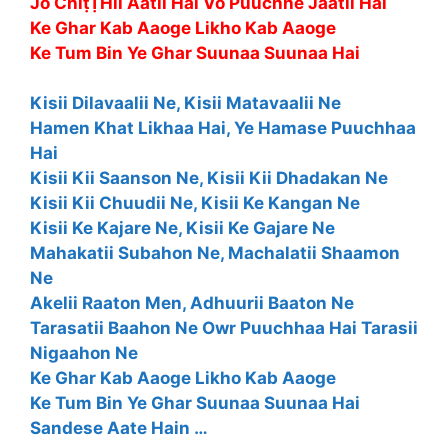
Jo ChiṭṬHii Aatii Hai Vo Puuchhe Jaatii Hai
Ke Ghar Kab Aaoge Likho Kab Aaoge
Ke Tum Bin Ye Ghar Suunaa Suunaa Hai
Kisii Dilavaalii Ne, Kisii Matavaalii Ne
Hamen Khat Likhaa Hai, Ye Hamase Puuchhaa
Hai
Kisii Kii Saanson Ne, Kisii Kii Dhadakan Ne
Kisii Kii Chuudii Ne, Kisii Ke Kangan Ne
Kisii Ke Kajare Ne, Kisii Ke Gajare Ne
Mahakatii Subahon Ne, Machalatii Shaamon
Ne
Akelii Raaton Men, Adhuurii Baaton Ne
Tarasatii Baahon Ne Owr Puuchhaa Hai Tarasii
Nigaahon Ne
Ke Ghar Kab Aaoge Likho Kab Aaoge
Ke Tum Bin Ye Ghar Suunaa Suunaa Hai
Sandese Aate Hain …