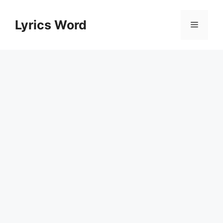
Skip
to
Lyrics Word
Menu
content