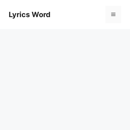
Skip
to
Lyrics Word
Menu
content