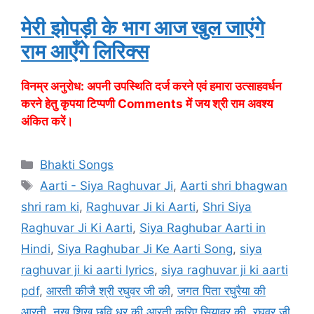
मेरी झोपड़ी के भाग आज खुल जाएंगे
राम आएँगे लिरिक्स
विनम्र अनुरोध: अपनी उपस्थिति दर्ज करने एवं हमारा उत्साहवर्धन
करने हेतु कृपया टिप्पणी
Comments
में जय श्री राम अवश्य
अंकित करें।
Categories
Bhakti Songs
Tags
Aarti - Siya Raghuvar Ji
,
Aarti shri bhagwan
shri ram ki
,
Raghuvar Ji ki Aarti
,
Shri Siya
Raghuvar Ji Ki Aarti
,
Siya Raghubar Aarti in
Hindi
,
Siya Raghubar Ji Ke Aarti Song
,
siya
raghuvar ji ki aarti lyrics
,
siya raghuvar ji ki aarti
pdf
,
आरती कीजै श्री रघुवर जी की
,
जगत पिता रघुरैया की
आरती
,
नख शिख छवि धर की आरती करिए सियावर की
,
रघुवर जी