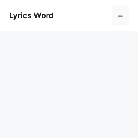
Skip
to
Lyrics Word
Menu
content