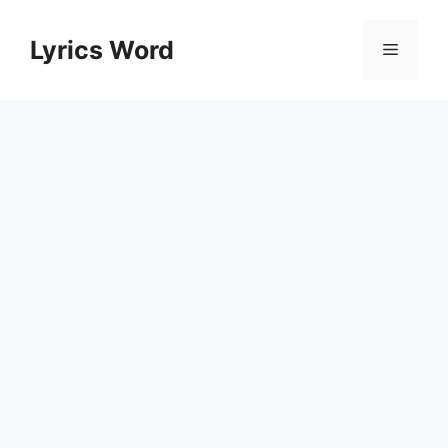
Skip
to
Lyrics Word
Menu
content