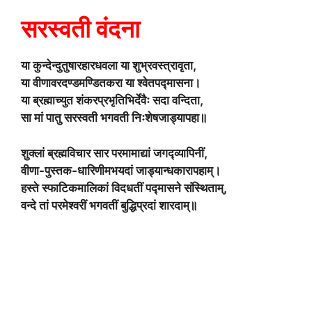
सरस्वती वंदना
या कुन्देन्दुतुषारहारधवला या शुभ्रवस्त्रावृता,
या वीणावरदण्डमण्डितकरा या श्वेतपद्मासना।
या ब्रह्माच्युत शंकरप्रभृतिभिर्देवैः सदा वन्दिता,
सा मां पातु सरस्वती भगवती निःशेषजाड्यापहा॥
शुक्लां ब्रह्मविचार सार परमामाद्यां जगद्व्यापिनीं,
वीणा-पुस्तक-धारिणीमभयदां जाड्यान्धकारापहाम्।
हस्ते स्फाटिकमालिकां विदधतीं पद्मासने संस्थिताम्,
वन्दे तां परमेश्वरीं भगवतीं बुद्धिप्रदां शारदाम्॥