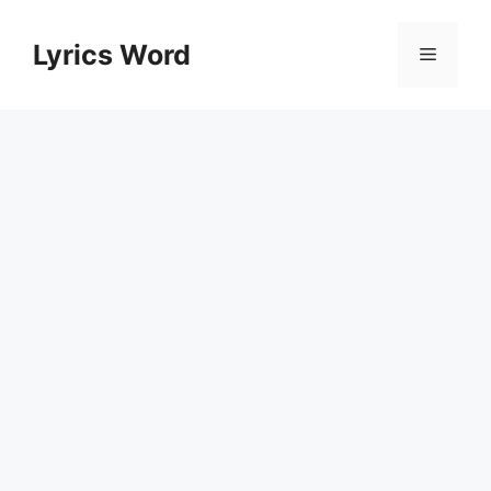
Skip
to
Lyrics Word
Menu
content