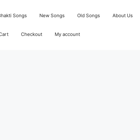
Bhakti Songs
New Songs
Old Songs
About Us
Cart
Checkout
My account