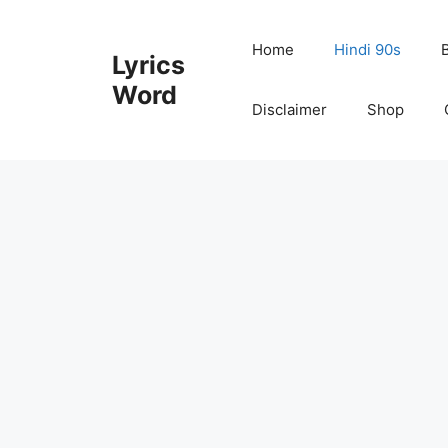
Skip
to
Home
Hindi 90s
Lyrics
content
Word
Disclaimer
Shop